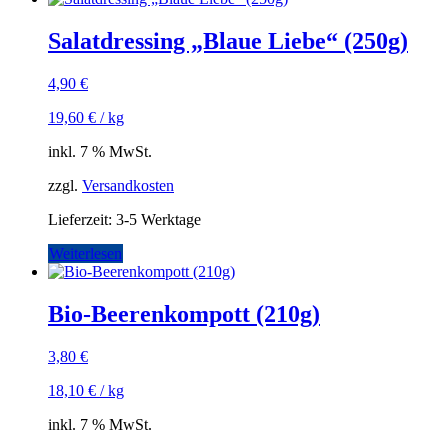
Salatdressing „Blaue Liebe“ (250g)
4,90
€
19,60
€
/
kg
inkl. 7 % MwSt.
zzgl.
Versandkosten
Lieferzeit:
3-5 Werktage
Weiterlesen
Bio-Beerenkompott (210g)
3,80
€
18,10
€
/
kg
inkl. 7 % MwSt.